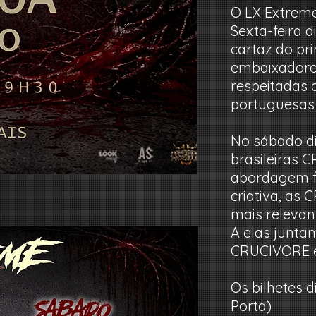
O LX Extreme
Sexta-feira 
cartaz do pr
embaixadores
respeitadas 
portuguesas
No sábado di
brasileiras 
abordagem fe
criativa, as
mais relevan
A elas junt
CRUCIVORE e
Os bilhetes d
Porta)