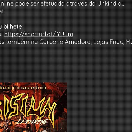
online pode ser efetuada através da Unkind ou
t.
 bilhete:
ui
https://shorturl.at/iYUum
icos também na Carbono Amadora, Lojas Fnac, M