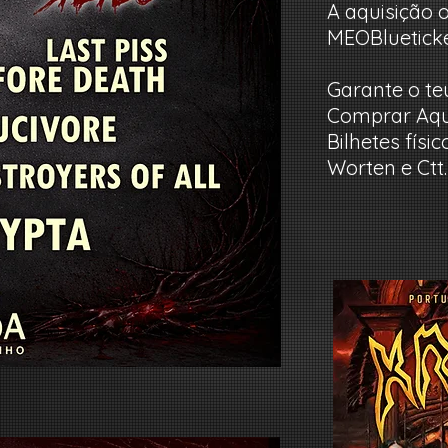
A aquisição 
MEOBlueticke
Garante o teu
Comprar Aq
Bilhetes fís
Worten e Ctt.