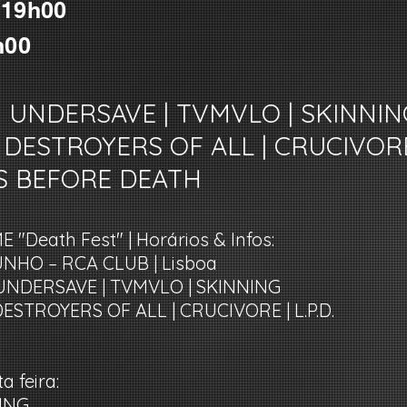
 19h00
0h00
| UNDERSAVE | TVMVLO | SKINNIN
 DESTROYERS OF ALL | CRUCIVORE
SS BEFORE DEATH
 "Death Fest" | Horários & Infos:
 JUNHO – RCA CLUB | Lisboa
| UNDERSAVE | TVMVLO | SKINNING
DESTROYERS OF ALL | CRUCIVORE | L.P.D.
ta feira:
NING