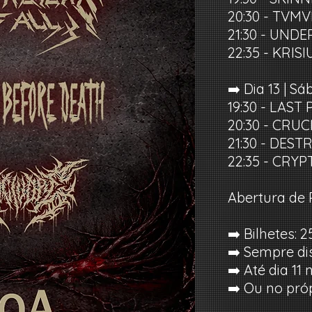
20:30 - TVM
21:30 - UND
22:35 - KRIS
➡️ Dia 13 | S
19:30 - LAST
20:30 - CRU
21:30 - DES
22:35 - CRYP
Abertura de 
➡️ Bilhetes: 
➡️ Sempre d
➡️ Até dia 1
➡️ Ou no pró