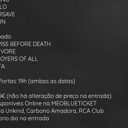
VLO
ERSAVE
IUN
ábado
 PISS BEFORE DEATH
CIVORE
TROYERS OF ALL
TA
Portas: 19h (ambas as datas)
25€ (não há alteração de preço na entrada)
isponíveis Online na MEOBLUETICKET
1 na Unkind, Carbono Amadora, RCA Club
prio dia na entrada