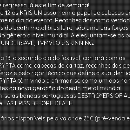
 regressa já este fim de semana!
dia 12 os KRISIUN assumem o papel de cabeças d
imeiro dia do evento. Reconhecidos como verdad
 do death metal brasileiro, são uma das forças
do gênero a nível mundial. A eles juntam-se as 
 UNDERSAVE, TVMVLO e SKINNING.
a 13, o segundo dia do festival, contará com as
CRYPTA como cabeças de cartaz, reconhecidas pe
roz e pelo rigor técnico que define a sua identi
 CRYPTA têm vindo a afirmar-se como um dos n
tes da nova geração do death metal mundial.
am-se as bandas portuguesas DESTROYERS OF AL
 LAST PISS BEFORE DEATH.
iários disponíveis pelo valor de 25€ (pré-venda e