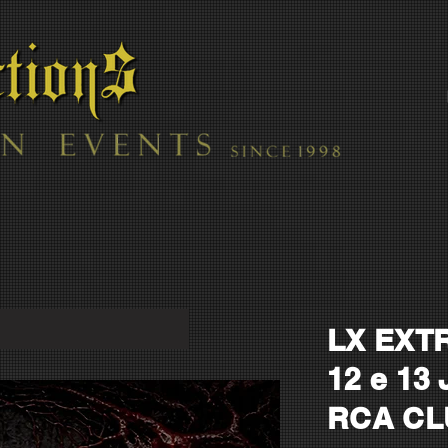
LX EXTR
12 e 13
RCA CL