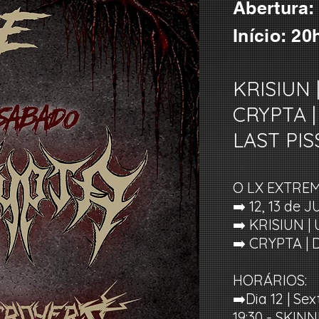
Abertura:
Início: 2
KRISIUN 
CRYPTA |
LAST PI
O LX EXTREME
➡️ 12, 13 de
➡️ KRISIUN 
➡️ CRYPTA | 
HORÁRIOS:
➡️Dia 12 | Sex
19:30 - SKIN